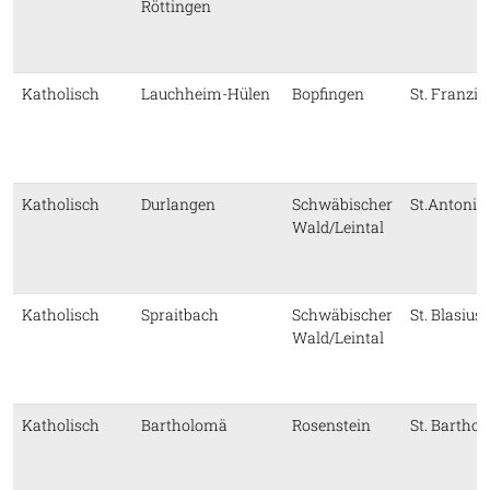
Röttingen
Katholisch
Lauchheim-Hülen
Bopfingen
St. Franzis
Katholisch
Durlangen
Schwäbischer
St.Antoniu
Wald/Leintal
Katholisch
Spraitbach
Schwäbischer
St. Blasius
Wald/Leintal
Katholisch
Bartholomä
Rosenstein
St. Bartho