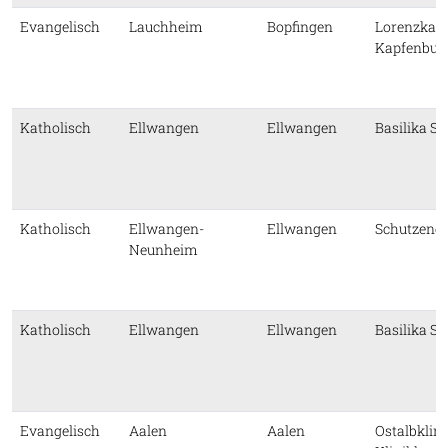
Evangelisch
Lauchheim
Bopfingen
Lorenzkapel
Kapfenbur
Katholisch
Ellwangen
Ellwangen
Basilika St.
Katholisch
Ellwangen-
Ellwangen
Schutzenge
Neunheim
Katholisch
Ellwangen
Ellwangen
Basilika St.
Evangelisch
Aalen
Aalen
Ostalbklin