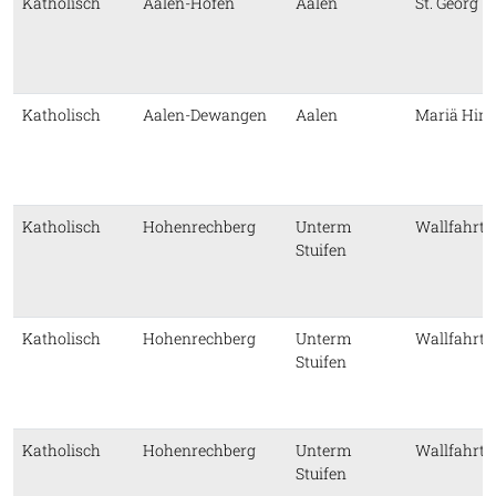
Katholisch
Aalen-Hofen
Aalen
St. Georg
Katholisch
Aalen-Dewangen
Aalen
Mariä Him
Katholisch
Hohenrechberg
Unterm
Wallfahrts
Stuifen
Katholisch
Hohenrechberg
Unterm
Wallfahrts
Stuifen
Katholisch
Hohenrechberg
Unterm
Wallfahrts
Stuifen