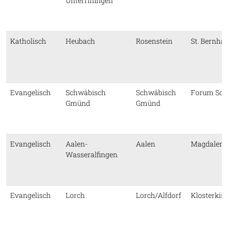
Unterriffingen
Katholisch
Heubach
Rosenstein
St. Bernha
Evangelisch
Schwäbisch
Schwäbisch
Forum Sch
Gmünd
Gmünd
Evangelisch
Aalen-
Aalen
Magdalene
Wasseralfingen
Evangelisch
Lorch
Lorch/Alfdorf
Klosterkir