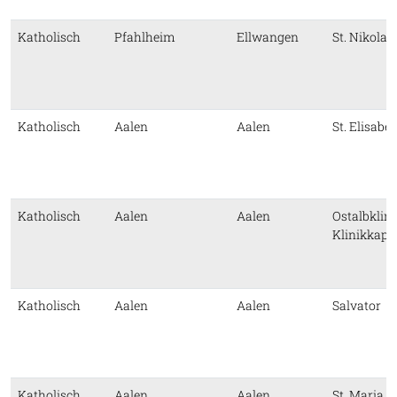
Katholisch
Pfahlheim
Ellwangen
St. Nikolau
Katholisch
Aalen
Aalen
St. Elisabe
Katholisch
Aalen
Aalen
Ostalbklin
Klinikkapel
Katholisch
Aalen
Aalen
Salvator
Katholisch
Aalen
Aalen
St. Maria