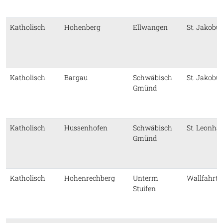
Katholisch
Hohenberg
Ellwangen
St. Jakobu
Katholisch
Bargau
Schwäbisch
St. Jakobu
Gmünd
Katholisch
Hussenhofen
Schwäbisch
St. Leonha
Gmünd
Katholisch
Hohenrechberg
Unterm
Wallfahrts
Stuifen