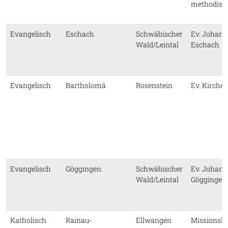
methodisti
Evangelisch
Eschach
Schwäbischer
Ev. Johann
Wald/Leintal
Eschach
Evangelisch
Bartholomä
Rosenstein
Ev. Kirche
Evangelisch
Göggingen
Schwäbischer
Ev. Johann
Wald/Leintal
Göggingen
Katholisch
Rainau-
Ellwangen
Missionsha