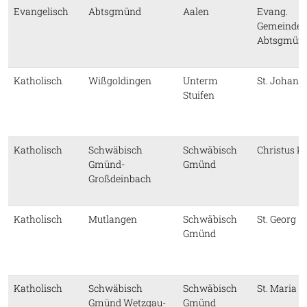
Evangelisch
Abtsgmünd
Aalen
Evang.
Gemeindez
Abtsgmün
Katholisch
Wißgoldingen
Unterm
St. Johann
Stuifen
Katholisch
Schwäbisch
Schwäbisch
Christus K
Gmünd-
Gmünd
Großdeinbach
Katholisch
Mutlangen
Schwäbisch
St. Georg
Gmünd
Katholisch
Schwäbisch
Schwäbisch
St. Maria
Gmünd Wetzgau-
Gmünd