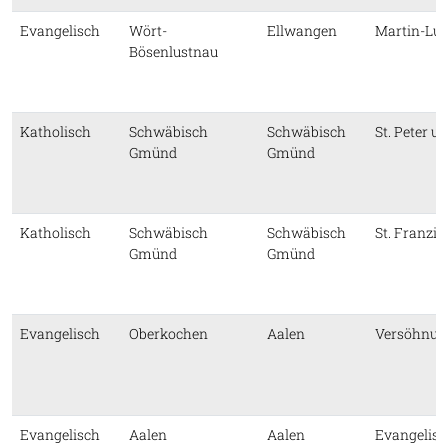
Evangelisch
Wört-
Ellwangen
Martin-Lut
Bösenlustnau
Katholisch
Schwäbisch
Schwäbisch
St. Peter u
Gmünd
Gmünd
Katholisch
Schwäbisch
Schwäbisch
St. Franzis
Gmünd
Gmünd
Evangelisch
Oberkochen
Aalen
Versöhnun
Evangelisch
Aalen
Aalen
Evangelisc