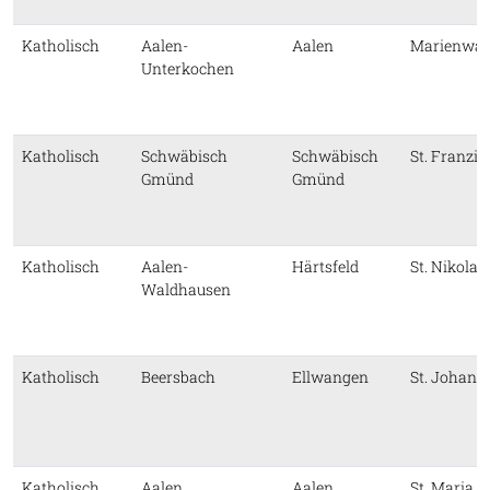
Katholisch
Aalen-
Aalen
Marienwall
Unterkochen
Katholisch
Schwäbisch
Schwäbisch
St. Franzis
Gmünd
Gmünd
Katholisch
Aalen-
Härtsfeld
St. Nikolau
Waldhausen
Katholisch
Beersbach
Ellwangen
St. Johann
Katholisch
Aalen
Aalen
St. Maria