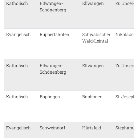
Katholisch
Ellwangen-
Ellwangen
Zu Unserer
Schönenberg
Evangelisch
Ruppertshofen
Schwäbischer
Nikolauska
Wald/Leintal
Katholisch
Ellwangen-
Ellwangen
Zu Unserer
Schönenberg
Katholisch
Bopfingen
Bopfingen
St. Joseph
Evangelisch
Schweindorf
Härtsfeld
Stephanus