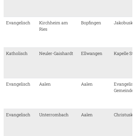
Evangelisch
Kirchheim am
Bopfingen
Jakobuski
Ries
Katholisch
Neuler-Gaishardt
Ellwangen
Kapelle St.
Evangelisch
Aalen
Aalen
Evangelisc
Gemeindeh
Evangelisch
Unterrombach
Aalen
Christuski