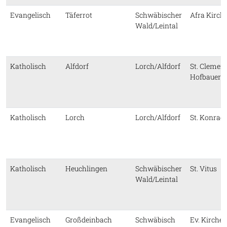
Evangelisch
Täferrot
Schwäbischer
Afra Kirch
Wald/Leintal
Katholisch
Alfdorf
Lorch/Alfdorf
St. Clemen
Hofbauer
Katholisch
Lorch
Lorch/Alfdorf
St. Konrad
Katholisch
Heuchlingen
Schwäbischer
St. Vitus
Wald/Leintal
Evangelisch
Großdeinbach
Schwäbisch
Ev. Kirche