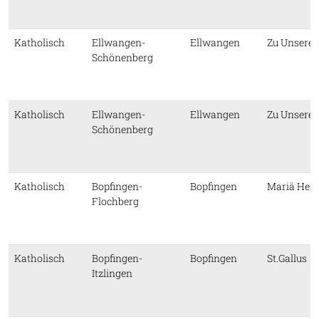
Katholisch
Ellwangen-
Ellwangen
Zu Unserer
Schönenberg
Katholisch
Ellwangen-
Ellwangen
Zu Unserer
Schönenberg
Katholisch
Bopfingen-
Bopfingen
Mariä Hei
Flochberg
Katholisch
Bopfingen-
Bopfingen
St.Gallus
Itzlingen