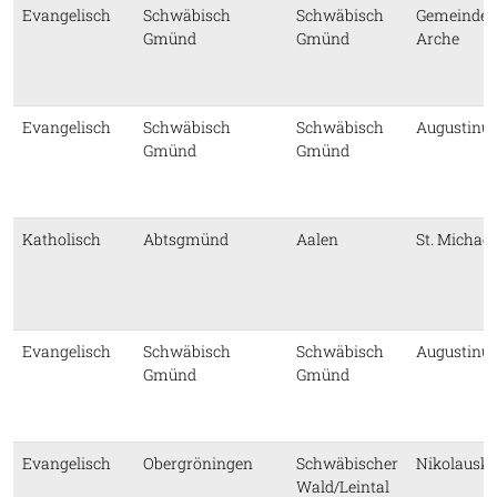
Evangelisch
Schwäbisch
Schwäbisch
Gemeindez
Gmünd
Gmünd
Arche
Evangelisch
Schwäbisch
Schwäbisch
Augustinus
Gmünd
Gmünd
Katholisch
Abtsgmünd
Aalen
St. Michael
Evangelisch
Schwäbisch
Schwäbisch
Augustinus
Gmünd
Gmünd
Evangelisch
Obergröningen
Schwäbischer
Nikolauski
Wald/Leintal