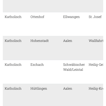
Katholisch
Ottenhof
Ellwangen
St. Josef
Katholisch
Hohenstadt
Aalen
Wallfahrts
Katholisch
Eschach
Schwäbischer
Heilig-Geis
Wald/Leintal
Katholisch
Hüttlingen
Aalen
Heilig-Kre