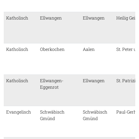
Katholisch
Ellwangen
Ellwangen
Heilig Geist
Katholisch
Oberkochen
Aalen
St. Peter u
Katholisch
Ellwangen-
Ellwangen
St. Patriziu
Eggenrot
Evangelisch
Schwäbisch
Schwäbisch
Paul-Gerha
Gmünd
Gmünd