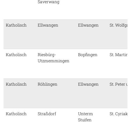
Saverwang
Katholisch
Ellwangen
Ellwangen
St. Wolfga
Katholisch
Riesbürg-
Bopfingen
St. Martin
Utzmemmingen
Katholisch
Röhlingen
Ellwangen
St. Peter u
Katholisch
Straßdorf
Unterm
St. Cyriaku
Stuifen