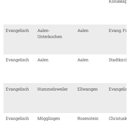
Klinikkapel
Evangelisch
Aalen-
Aalen
Evang. Fri
Unterkochen
Evangelisch
Aalen
Aalen
Stadtkirch
Evangelisch
Hummelsweiler
Ellwangen
Evangelisc
Evangelisch
Mögglingen
Rosenstein
Christuski