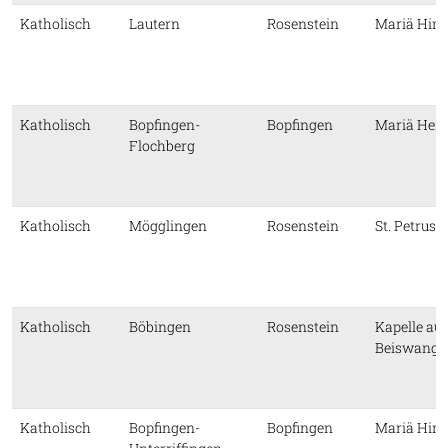
Katholisch
Lautern
Rosenstein
Mariä Him
Katholisch
Bopfingen-
Bopfingen
Mariä Hei
Flochberg
Katholisch
Mögglingen
Rosenstein
St. Petrus 
Katholisch
Böbingen
Rosenstein
Kapelle au
Beiswang
Katholisch
Bopfingen-
Bopfingen
Mariä Him