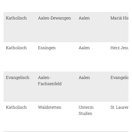
Katholisch
Aalen-Dewangen
Aalen
Mariä Him
Katholisch
Essingen
Aalen
Herz Jesu
Evangelisch
Aalen-
Aalen
Evangelisc
Fachsenfeld
Katholisch
Waldstetten
Unterm
St. Laurent
Stuifen