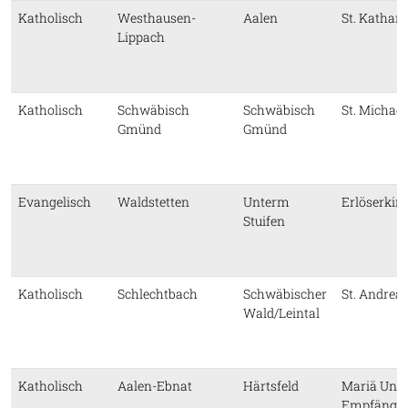
Katholisch
Westhausen-
Aalen
St. Kathari
Lippach
Katholisch
Schwäbisch
Schwäbisch
St. Michael
Gmünd
Gmünd
Evangelisch
Waldstetten
Unterm
Erlöserkir
Stuifen
Katholisch
Schlechtbach
Schwäbischer
St. Andrea
Wald/Leintal
Katholisch
Aalen-Ebnat
Härtsfeld
Mariä Unbe
Empfängni