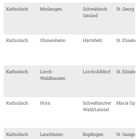
Katholisch
Mutlangen
Schwäbisch
St. Georg
Gmünd
Katholisch
Ohmenheim
Härtsfeld
St. Elisabe
Katholisch
Lorch-
Lorch/Alfdorf
St. Elisabe
Waldhausen
Katholisch
Horn
Schwäbischer
Mariä Opf
Wald/Leintal
Katholisch
Lauchheim-
Bopfingen
St. Gangolf